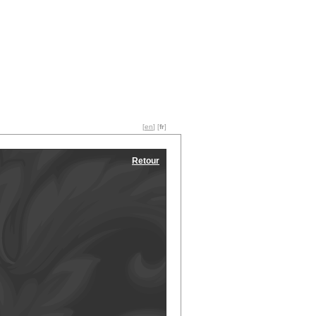
[
en
] [
fr
]
Retour