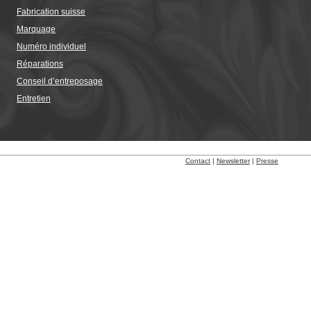
Fabrication suisse
Marquage
Numéro individuel
Réparations
Conseil d’entreposage
Entretien
Contact
|
Newsletter
|
Presse